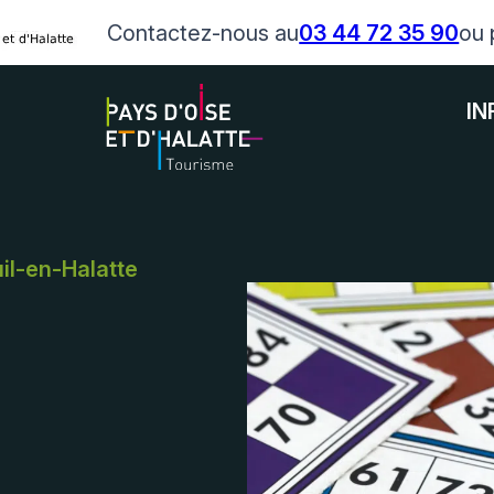
Contactez-nous au
03 44 72 35 90
ou 
IN
il-en-Halatte