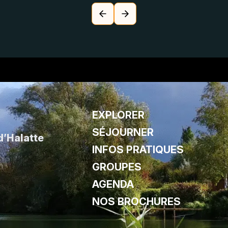
EXPLORER
SÉJOURNER
d’Halatte
INFOS PRATIQUES
GROUPES
AGENDA
NOS BROCHURES