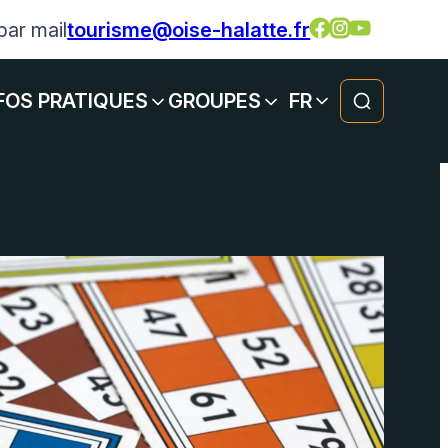
par mail
tourisme@oise-halatte.fr
FOS PRATIQUES
GROUPES
FR