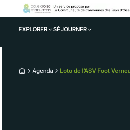
Panneau de gestion des cookies
Aller
au
contenu
EXPLORER
SÉJOURNER
Agenda
Loto de l’ASV Foot Verneu