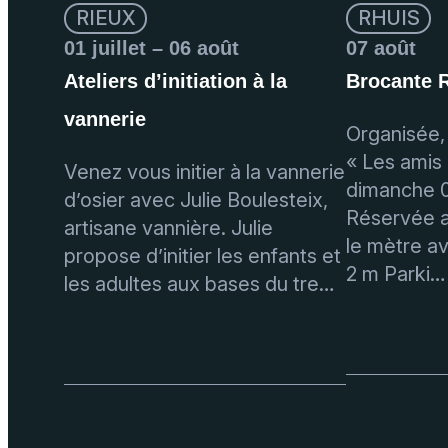
RIEUX
RHUIS
01 juillet – 06 août
07 août
Ateliers d’initiation à la
Brocante 
vannerie
Organisée, 
« Les amis 
Venez vous initier à la vannerie
dimanche 0
d’osier avec Julie Boulesteix,
Réservée au
artisane vannière. Julie
le mètre a
propose d’initier les enfants et
2 m Parki…
les adultes aux bases du tre…