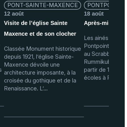
PONT-SAINTE-MAXENCE
PONTPOINT
12 août
18 août
Visite de l’église Sainte
Après-midi jeux
Maxence et de son clocher
Les ainés des E
r
Pontpoint propo
Classée Monument historique
au Scrabble, Tri
depuis 1921, l’église Sainte-
Rummikub, etc… 
Maxence dévoile une
s
partir de 14h30 
architecture imposante, à la
écoles à Pontp
croisée du gothique et de la
Renaissance. L’…