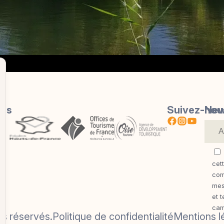
res
Suivez-nou
New
cet
com
mes
et 
cam
ts réservés.
Politique de confidentialité
Mentions l