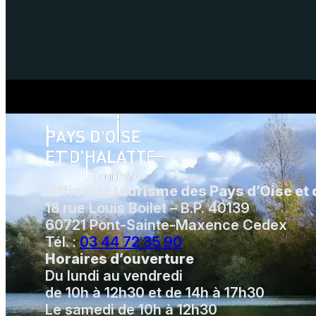
Office de tourisme des Pays d’Oise et 
18 rue Louis Boilet – B.P. 40139
60721 Pont-Sainte-Maxence Cedex
Tél. :
03 44 72 35 90
Horaires d’ouverture
Du lundi au vendredi
de 10h à 12h30 et de 14h à 17h30
Le samedi de 10h à 12h30