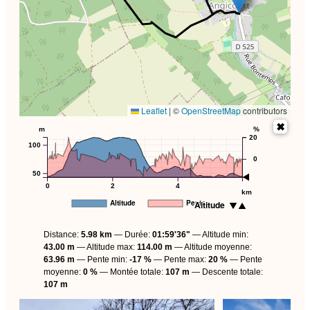
Leaflet
|
©
OpenStreetMap
contributors
m
%
20
100
0
50
0
2
4
km
Altitude
Pente
Altitude
Distance:
5.98 km
Durée:
01:59'36"
Altitude min:
43.00 m
Altitude max:
114.00 m
Altitude moyenne:
63.96 m
Pente min:
-17 %
Pente max:
20 %
Pente
moyenne:
0 %
Montée totale:
107 m
Descente totale:
107 m