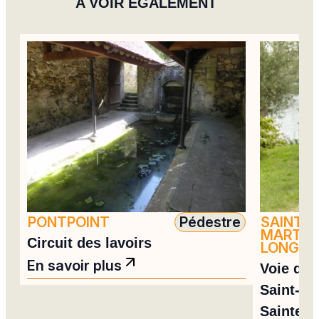
A VOIR ÉGALEMENT
PONTPOINT
Pédestre
SAINT-
MARTIN
Circuit des lavoirs
LONGUE
En savoir plus
Voie de 
Saint-Ma
Sainte-