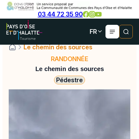
Panneau de gestion des cookies
Aller
03 44 72 35 90
au
contenu
FR
Le chemin des sources
RANDONNÉE
Le chemin des sources
Pédestre