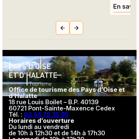
En savoi
Office de tourisme des Pays d’Oise et
d’Halatte
18 rue Louis Boilet – B.P. 40139
60721 Pont-Sainte-Maxence Cedex
Tél. :
03 44 72 35 90
Horaires d’ouverture
Du lundi au vendredi
de 10h à 12h30 et de 14h à 17h30