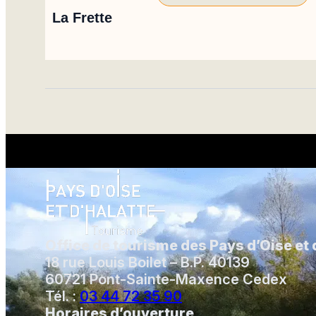
La Frette
Office de tourisme des Pays d’Oise et 
18 rue Louis Boilet – B.P. 40139
60721 Pont-Sainte-Maxence Cedex
Tél. :
03 44 72 35 90
Horaires d’ouverture