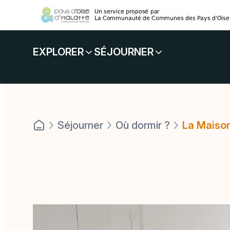
Panneau de gestion des cookies
Aller
au
contenu
EXPLORER
SÉJOURNER
Séjourner
Où dormir ?
La Maiso