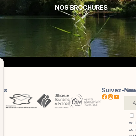
NOS BROCHURES
res
Suivez-nou
New
cet
com