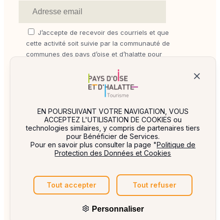
J’accepte de recevoir des courriels et que
cette activité soit suivie par la communauté de
communes des pays d’oise et d’halatte pour
mesurer l’ouverture de mes courriels (date,
heure et terminal) afin d’optimiser les
performances des campagnes et mesurer la
délivrabilité.
EN POURSUIVANT VOTRE NAVIGATION, VOUS
ACCEPTEZ L'UTILISATION DE COOKIES ou
technologies similaires, y compris de partenaires tiers
pour Bénéficier de Services.
© 2026
oisehalatte-tourisme.eu
Tous
Pour en savoir plus consulter la page "
Politique de
Protection des Données et Cookies
droits réservés.
Politique de confidentialité
Mentions légales
Plan du site
Tout accepter
Tout refuser
Personnaliser