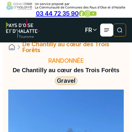
Panneau de gestion des cookies
Aller
03 44 72 35 90
au
contenu
FR
De Chantilly au cœur des Trois
Forêts
RANDONNÉE
De Chantilly au cœur des Trois Forêts
Gravel