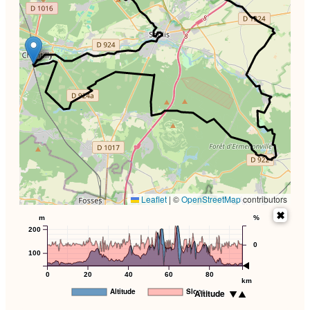
Leaflet
|
©
OpenStreetMap
contributors
m
%
200
0
100
0
20
40
60
80
km
Altitude
Slope
Altitude