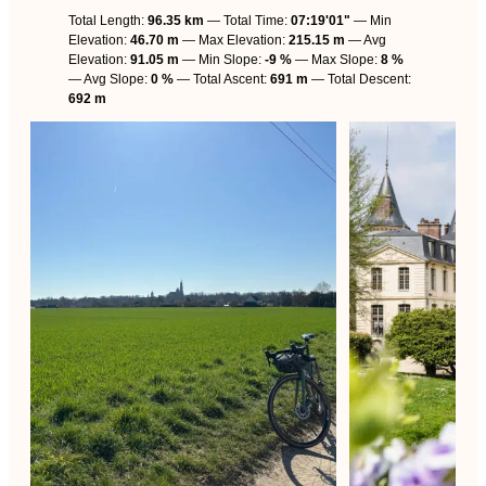
Total Length:
96.35 km
Total Time:
07:19'01"
Min
Elevation:
46.70 m
Max Elevation:
215.15 m
Avg
Elevation:
91.05 m
Min Slope:
-9 %
Max Slope:
8 %
Avg Slope:
0 %
Total Ascent:
691 m
Total Descent:
692 m