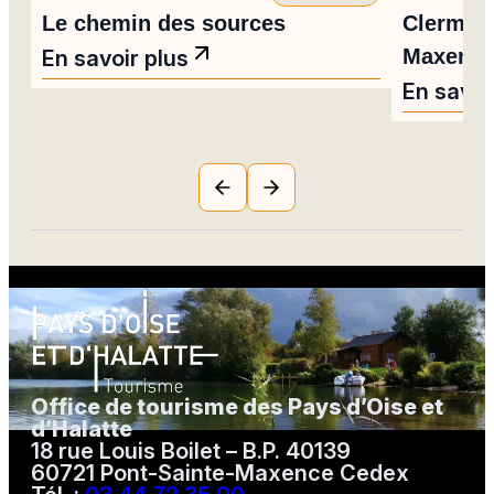
Le chemin des sources
Clermont
Maxenc
En savoir plus
En savoi
Office de tourisme des Pays d’Oise et
d’Halatte
18 rue Louis Boilet – B.P. 40139
60721 Pont-Sainte-Maxence Cedex